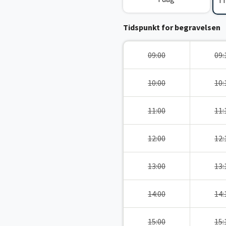
I
Tidspunkt for begravelsen
09:00
09:
10:00
10:
11:00
11:
12:00
12:
13:00
13:
14:00
14:
15:00
15: