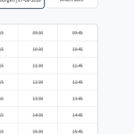
 morgen | 07-08-2026
15
09:30
09:45
15
10:30
10:45
15
11:30
11:45
15
12:30
12:45
15
13:30
13:45
15
14:30
14:45
15
15:30
15:45