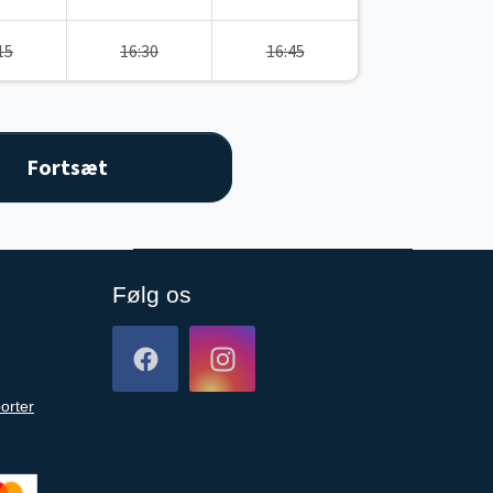
15
16:30
16:45
Følg os
orter