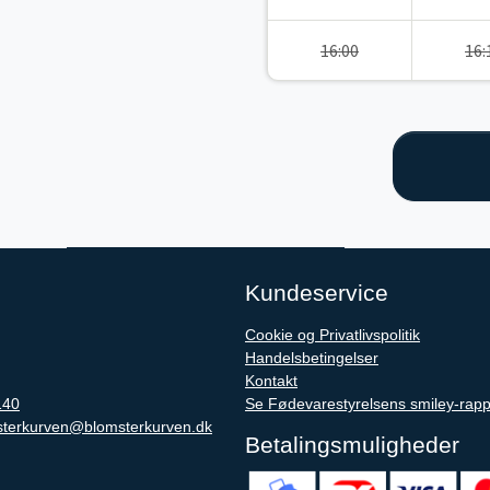
16:00
16:
Kundeservice
Cookie og Privatlivspolitik
Handelsbetingelser
Kontakt
140
Se Fødevarestyrelsens smiley-rapp
sterkurven@blomsterkurven.dk
Betalingsmuligheder