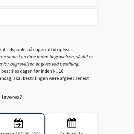
skal tidspunkt på dagen altid oplyses.
erne senest en time inden begravelsen, så det er
kt for begravelsen angives ved bestilling.
 bestilles dagen før inden kl. 16.
ndag, skal bestillingen være afgivet senest
n leveres?
Anden dato